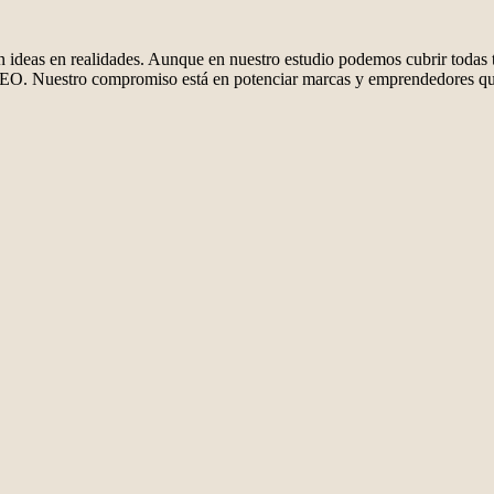
n
ideas en
realidades.
Aunque en
nuestro estudio
podemos cubrir
todas 
SEO.
Nuestro compromiso
está en
potenciar marcas
y emprendedores
q