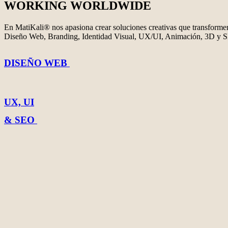
WORKING WORLDWIDE
En MatiKali®
nos apasiona
crear soluciones
creativas
que transforme
Diseño Web,
Branding,
Identidad Visual,
UX/UI,
Animación,
3D y 
DISEÑO WEB
UX, UI
& SEO