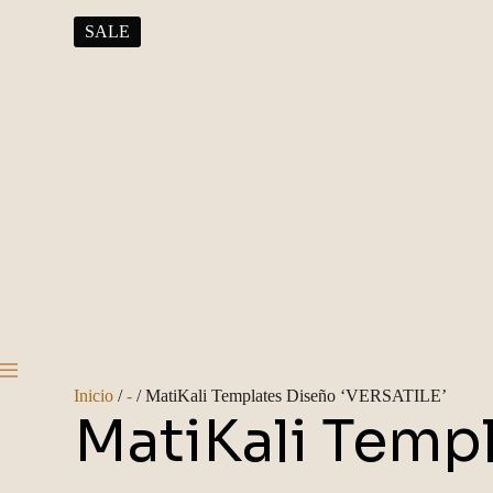
Saltar
al
SALE
contenido
Inicio
/
-
/ MatiKali Templates Diseño ‘VERSATILE’
MatiKali Temp