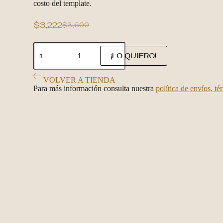
costo del template.
$
3,222
$
3,600
Original
Current
price
price
MatiKali
was:
is:
Templates
¡LO QUIERO!
$3,600.
$3,222.
Diseño
'VERSATILE'
VOLVER A TIENDA
cantidad
Para más información consulta nuestra
política de envíos, t